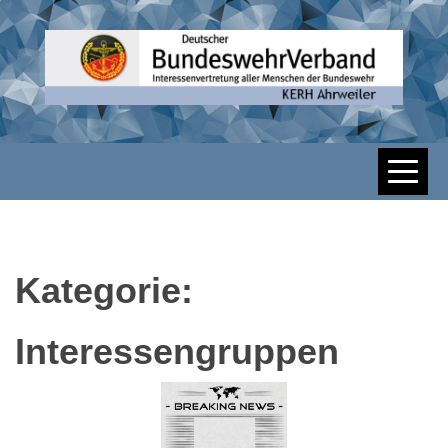
Skip
to
content
DBWV KERH
AHRWEILER
Kategorie:
Interessengruppen