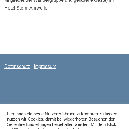
Mitglieder der Wandergruppe und geladene Gäste) im
Hotel Stern, Ahrweiler
Datenschutz
·
Impressum
Um Ihnen die beste Nutzererfahrung zukommen zu lassen
nutzen wir Cookies, damit bei wiederholten Besuchen der
Seite ihre Einstellungen beibehalten werden. Mit dem Klick
KERH Ahrweiler ©2026