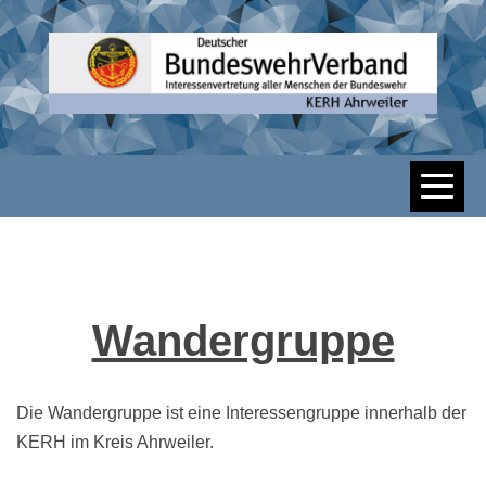
Skip
to
content
DBWV KERH
AHRWEILER
Wandergruppe
Die Wandergruppe ist eine Interessengruppe innerhalb der
KERH im Kreis Ahrweiler.