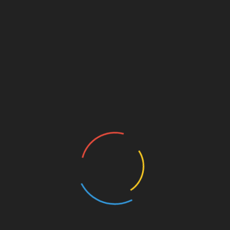
(nur für angemeldete Mitglieder der Wandergruppe
und geladene Gäste)
Zum Kalender hinzufügen
DETAILS
VERANSTALTER
Datum:
Wandergruppe
26 November
Zeit:
18:00 - 21:00
VERANSTALTUNGSORT
Hotel Zum Stern