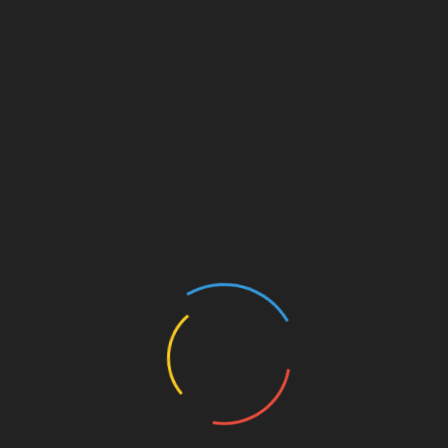
Zum Kalender hinzufügen
DETAILS
VERANSTALTER
Datum:
KERH Ahrweiler
9. Dezember 2021
Zeit:
18:00 - 22:00
Veranstaltungskategori
e:
Allgemeine
Veranstaltungen
Veranstaltung-Tags:
2021
,
Bengener Heide
,
Heidestube
,
Jahresabschluss
,