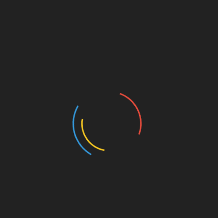
Reisepreis: 720.- € pro Person
Einzelzimmerzuschlag: 60.- €
Anmeldeschluss:
20.07.2024
Zum Kalender hinzufügen
DETAILS
VERANSTALTER
Beginn:
Reisegruppe
22. September 2024
Ende:
26. September 2024
Veranstaltungskategori
e:
Reisegruppe