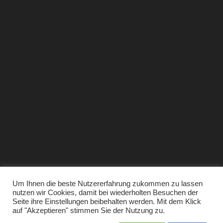
Wanderung
Damenkaffee
Datenschutz
·
Impressum
Um Ihnen die beste Nutzererfahrung zukommen zu lassen
nutzen wir Cookies, damit bei wiederholten Besuchen der
Seite ihre Einstellungen beibehalten werden. Mit dem Klick
KERH Ahrweiler ©2026
auf "Akzeptieren" stimmen Sie der Nutzung zu.
Proudly powered by WordPress
|
Theme: Refined