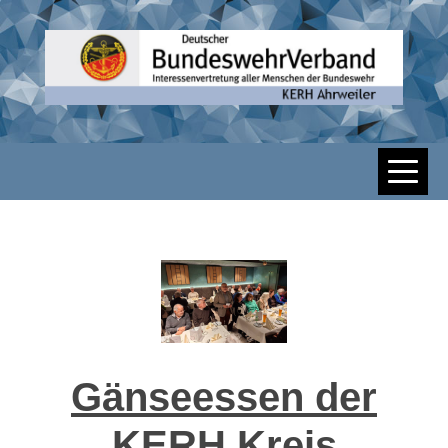
Skip
to
content
DBWV KERH
AHRWEILER
Gänseessen der
KERH Kreis