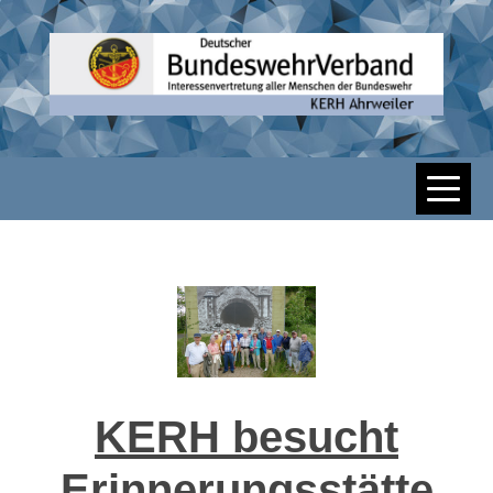
Skip
to
content
DBWV KERH
AHRWEILER
KERH besucht
Erinnerungsstätte