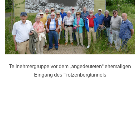
Teilnehmergruppe vor dem „angedeuteten“ ehemaligen
Eingang des Trotzenbergtunnels
Beitragsnavigation
Deutscher Bundeswehrverband im Kreis Ahrweiler
Veranstaltungen und Termine im Juli 2019