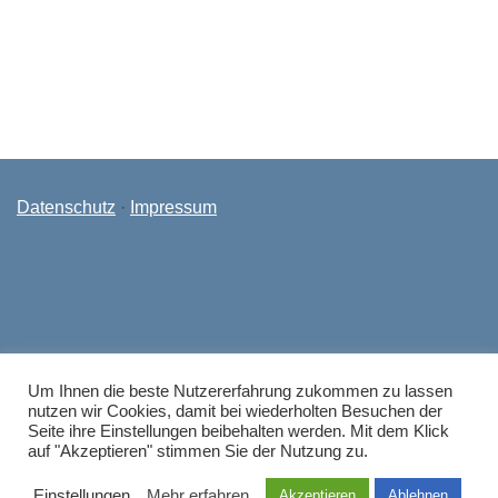
Urlaub ohne Koffer
Datenschutz
·
Impressum
Um Ihnen die beste Nutzererfahrung zukommen zu lassen
nutzen wir Cookies, damit bei wiederholten Besuchen der
Seite ihre Einstellungen beibehalten werden. Mit dem Klick
KERH Ahrweiler ©2026
auf "Akzeptieren" stimmen Sie der Nutzung zu.
Proudly powered by WordPress
|
Theme: Refined
Einstellungen
Mehr erfahren
Akzeptieren
Ablehnen
Magazine by
Candid Themes
.