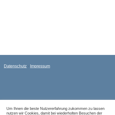
Beitragsnavigation
Veranstaltungen und Termine im November 2022
KERH feiert Oktoberfest
Datenschutz
·
Impressum
Um Ihnen die beste Nutzererfahrung zukommen zu lassen
nutzen wir Cookies, damit bei wiederholten Besuchen der