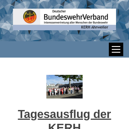
Skip
to
content
DBWV KERH
AHRWEILER
Tagesausflug der
KERH