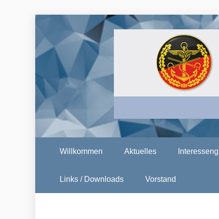
Skip
to
content
DBWV KER
Willkommen
Aktuelles
Interessen
Links / Downloads
Vorstand