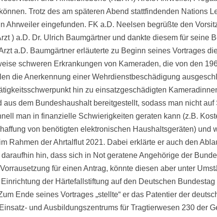
nnen. Trotz des am späteren Abend stattfindenden Nations Le
n in Ahrweiler eingefunden. FK a.D. Neelsen begrüßte den Vors
rzt ) a.D. Dr. Ulrich Baumgärtner und dankte diesem für seine B
Arzt a.D. Baumgärtner erläuterte zu Beginn seines Vortrages die
ilweise schweren Erkrankungen von Kameraden, die von den 1960
ielen die Anerkennung einer Wehrdienstbeschädigung ausgesch
Tätigkeitsschwerpunkt hin zu einsatzgeschädigten Kameradinnen
 aus dem Bundeshaushalt bereitgestellt, sodass man nicht auf
nell man in finanzielle Schwierigkeiten geraten kann (z.B. Ko
fung von benötigten elektronischen Haushaltsgeräten) und wie 
im Rahmen der Ahrtalflut 2021. Dabei erklärte er auch den Ablau
rs daraufhin hin, dass sich in Not geratene Angehörige der Bu
 Vorrausetzung für einen Antrag, könnte diesen aber unter Umst
 Einrichtung der Härtefallstiftung auf den Deutschen Bundestag e
Zum Ende seines Vortrages „stellte“ er das Patentier der deutsche
es Einsatz- und Ausbildungszentrums für Tragtierwesen 230 der G