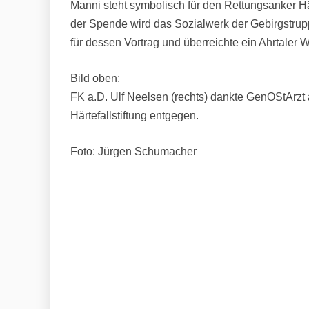
Manni steht symbolisch für den Rettungsanker Härt
der Spende wird das Sozialwerk der Gebirgstrup
für dessen Vortrag und überreichte ein Ahrtaler 
Bild oben:
FK a.D. Ulf Neelsen (rechts) dankte GenOStArzt 
Härtefallstiftung entgegen.
Foto: Jürgen Schumacher
Beitragsnavigation
Opferhelfer des Weißen Rings zu Besuch 