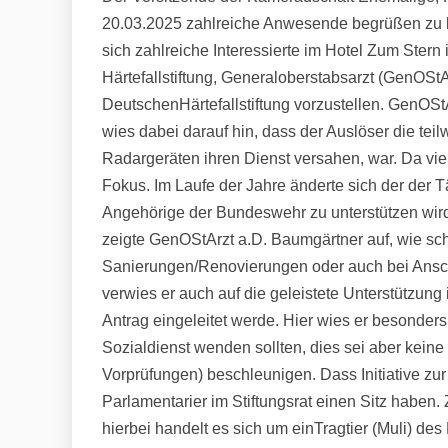
20.03.2025 zahlreiche Anwesende begrüßen zu kö
sich zahlreiche Interessierte im Hotel Zum Ster
Härtefallstiftung, Generaloberstabsarzt (GenOStA
DeutschenHärtefallstiftung vorzustellen. GenOSt
wies dabei darauf hin, dass der Auslöser die te
Radargeräten ihren Dienst versahen, war. Da v
Fokus. Im Laufe der Jahre änderte sich der der 
Angehörige der Bundeswehr zu unterstützen wird
zeigte GenOStArzt a.D. Baumgärtner auf, wie sch
Sanierungen/Renovierungen oder auch bei Anschaf
verwies er auch auf die geleistete Unterstützung 
Antrag eingeleitet werde. Hier wies er besonde
Sozialdienst wenden sollten, dies sei aber keine
Vorprüfungen) beschleunigen. Dass Initiative zur
Parlamentarier im Stiftungsrat einen Sitz haben. 
hierbei handelt es sich um einTragtier (Muli) d