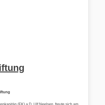
iftung
iftung
nkapitän (FK) a.D. Ulf Neelsen, freute sich am