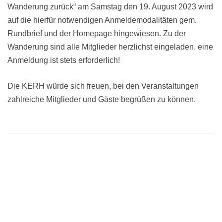
Wanderung zurück“ am Samstag den 19. August 2023 wird
auf die hierfür notwendigen Anmeldemodalitäten gem.
Rundbrief und der Homepage hingewiesen. Zu der
Wanderung sind alle Mitglieder herzlichst eingeladen, eine
Anmeldung ist stets erforderlich!
Die KERH würde sich freuen, bei den Veranstaltungen
zahlreiche Mitglieder und Gäste begrüßen zu können.
Beitragsnavigation
Veranstaltungen und Termine im Juli 2023
KERH zu Besuch am Bodensee