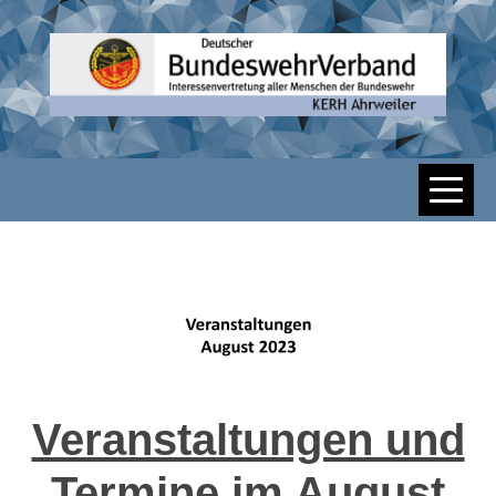
Skip
to
content
DBWV KERH
AHRWEILER
Veranstaltungen und
Termine im August