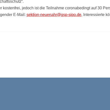
chaftsschutz“.
örer kostenfrei, jedoch ist die Teilnahme coronabedingt auf 30 P
lgender E-Mail:
sektion-neuenahr@gsp-sipo.de
, Interessierte 
aGa ab
KERH ver