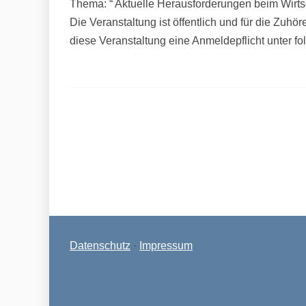
Thema: “ Aktuelle Herausforderungen beim Wirts
Die Veranstaltung ist öffentlich und für die Zuh
diese Veranstaltung eine Anmeldepflicht unter fo
Beitragsnavigation
KERH Kreis Ahrweiler sagt Vortrag über L
Datenschutz
·
Impressum