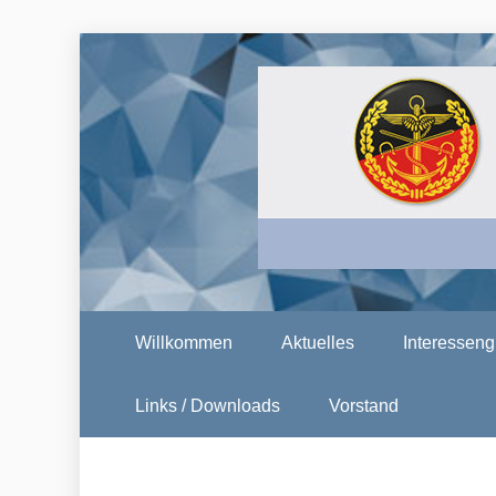
Skip
to
content
DBWV KER
Willkommen
Aktuelles
Interessen
Links / Downloads
Vorstand