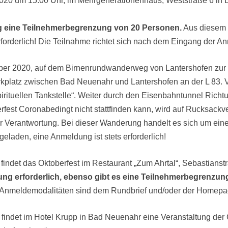
2020 um 15.00 Uhr, im Mehrgenerationenhaus, Weststraße 6 in 
ng eine Teilnehmerbegrenzung von 20 Personen.
Aus diesem 
rforderlich! Die Teilnahme richtet sich nach dem Eingang der 
er 2020, auf dem Birnenrundwanderweg von Lantershofen zur He
platz zwischen Bad Neuenahr und Lantershofen an der L 83. 
pirituellen Tankstelle“. Weiter durch den Eisenbahntunnel Ri
erfest Coronabedingt nicht stattfinden kann, wird auf Rucksac
ner Verantwortung. Bei dieser Wanderung handelt es sich um ein
geladen, eine Anmeldung ist stets erforderlich!
indet das Oktoberfest im Restaurant „Zum Ahrtal“, Sebastianstr
ung erforderlich, ebenso gibt es eine Teilnehmerbegrenzun
e Anmeldemodalitäten sind dem Rundbrief und/oder der Homep
indet im Hotel Krupp in Bad Neuenahr eine Veranstaltung der G