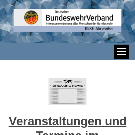
Skip
to
content
DBWV KERH
AHRWEILER
Veranstaltungen und