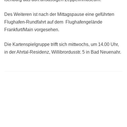
Des Weiteren ist nach der Mittagspause eine geführten
Flughafen-Rundfahrt auf dem Flughafengelände
Frankfurt/Main vorgesehen.
Die Kartenspielgruppe trifft sich mittwochs, um 14.00 Uhr,
in der Ahrtal-Residenz, Willibrordusstr. 5 in Bad Neuenahr.
Beitragsnavigation
Veranstaltungen und Termine im August 2018
318. Wanderung am 18.08.2018